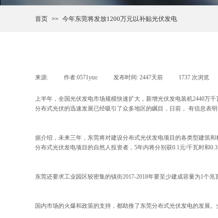
首页
今年东莞将发放1200万元以补贴光伏发电
>>
来源:
|
作者:
0571ytzc
|
发布时间:
2447天前
|
1737
次浏览
|
上半年，全国光伏发电市场规模快速扩大，新增光伏发电装机2440万千瓦，
分布式光伏的迅速发展已经吸引了众多地区的瞩目，日前， 有信息表明
据介绍，未来三年，东莞将对建设分布式光伏发电项目的各类型建筑和构
分布式光伏发电项目的自然人投资者，5年内将分别获0.1元/千瓦时和0.
东莞还要求工业园区较密集的镇街2017-2018年要至少建成容量为1
国内市场的火爆和政策的支持，都助推了东莞分布式光伏发电的发展。