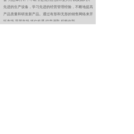
先进的生产设备，学习先进的经营管理经验，不断地提高
产品质量和研发新产品。通过有形和无形的销售网络来开
拓市场.巩固市场.抓住机遇.锐意进取.积极创新。
新闻资讯
- NEWS INFORMATION -
全国光伏发电市场规模快速扩大
2019-11-25
深入开展电线电缆生产许可证获证企......
2019-11-25
热烈庆祝永通中策控股有限公司网站......
2019-11-25
安徽宿州严打电线电缆质量违法行为
2019-11-25
今年东莞将发放1200万元以补贴......
2019-11-25
全国统一销售热线：4008288823