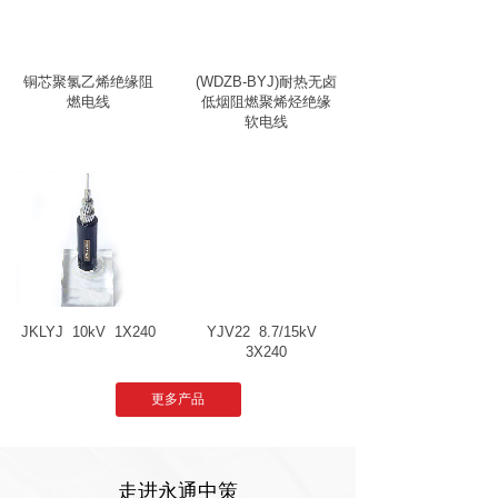
铜芯聚氯乙烯绝缘阻
(WDZB-BYJ)耐热无卤
燃电线
低烟阻燃聚烯烃绝缘
软电线
JKLYJ
10kV
1X240
YJV22
8.7/15kV
3X240
更多产品
走进永通中策